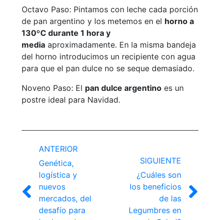
Octavo Paso: Pintamos con leche cada porción
de pan argentino y los metemos en el
horno a
130ºC durante 1 hora y
media
aproximadamente. En la misma bandeja
del horno introducimos un recipiente con agua
para que el pan dulce no se seque demasiado.
Noveno Paso: El
pan dulce argentino
es un
postre ideal para Navidad.
Navegación
ANTERIOR
entre
SIGUIENTE
Genética,
publicaciones
logística y
¿Cuáles son
nuevos
los beneficios
Publicación
Publicación
mercados, del
de las
anterior:
siguiente:
desafío para
Legumbres en