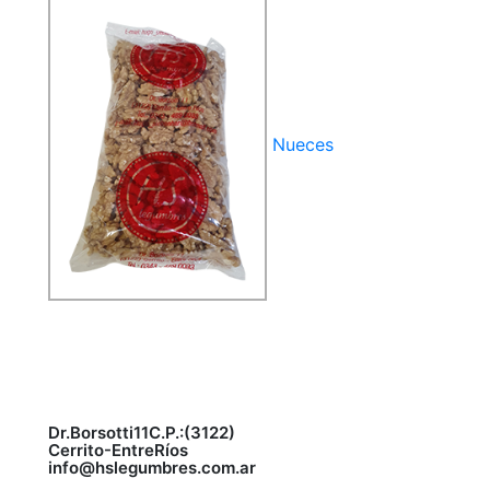
Nueces
CONTACTO
Dr. Borsotti 11 C.P.:(3122)
Cerrito - Entre Ríos
info@hslegumbres.com.ar
+54 0343 489 0033